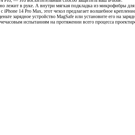
4 Pro, — это восхитительный способ защитить ваш iPhone.
о лежит в руке. А внутри мягкая подкладка из микрофибры для
с iPhone 14 Pro Max, этот чехол предлагает волшебное креплени
аденьте зарядное устройство MagSafe или установите его на заря
ячечасовым испытаниям на протяжении всего процесса проектиро