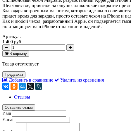
Силиконовый чехол MagSafe, разработанный Apple для iPhone 1
Шелковистое, приятное на ощупь силиконовое покрытие приятн
Благодаря встроенным магнитам, которые идеально сочетаются 
придет время для зарядки, просто оставьте чехол на iPhone и н
Как и любой чехол, разработанный Apple, он подвергается тыс
но и защищает ваш iPhone от царапин и падений.
Артикул:
1 400 руб
В корзину
Товар отсутствует
Предзаказ
Добавить в сравнение
Удалить из сравнения
Отзывы
Оставить отзыв
Имя
E-mail