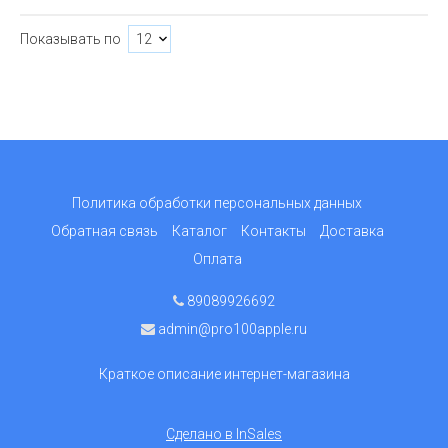
Показывать по
Политика обработки персональных данных
Обратная связь
Каталог
Контакты
Доставка
Оплата
89089926692
admin@pro100apple.ru
Краткое описание интернет-магазина
Сделано в InSales