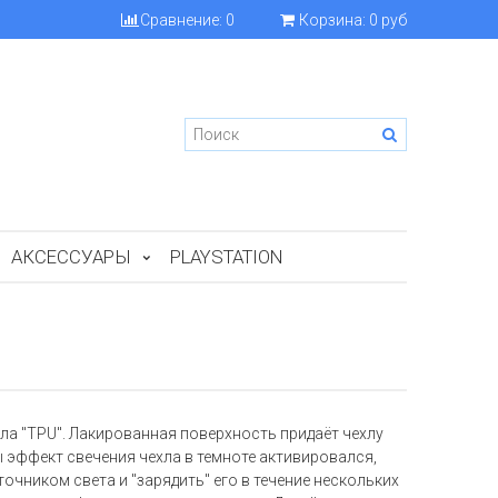
Сравнение:
0
Корзина:
0 руб
АКСЕССУАРЫ
PLAYSTATION
ла "TPU". Лакированная поверхность придаёт чехлу
ы эффект свечения чехла в темноте активировался,
очником света и "зарядить" его в течение нескольких