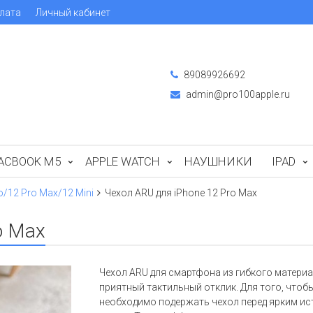
лата
Личный кабинет
89089926692
admin@pro100apple.ru
ACBOOK M5
APPLE WATCH
НАУШНИКИ
IPAD
o/12 Pro Max/12 Mini
Чехол ARU для iPhone 12 Pro Max
o Max
Чехол ARU для смартфона из гибкого материа
приятный тактильный отклик. Для того, чтоб
необходимо подержать чехол перед ярким ист