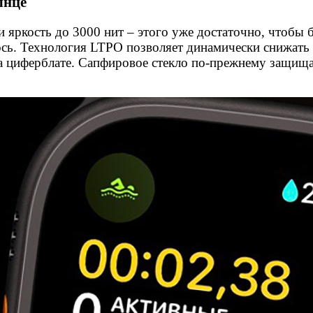
лнце
и яркость до 3000 нит – этого уже достаточно, чтобы
сь. Технология LTPO позволяет динамически снижать ч
на циферблате. Сапфировое стекло по-прежнему защища