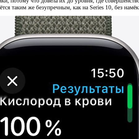
стики, потому что довела их до уровня, где совершенст
ся таким же безупречным, как на Series 10, без намёк