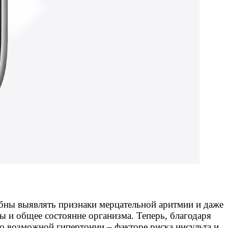
обны выявлять признаки мерцательной аритмии и даже
ы и общее состояние организма. Теперь, благодаря
о возможной гипертонии – факторе риска инсульта и