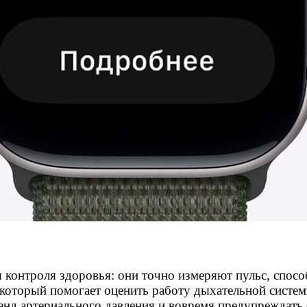
 контроля здоровья: они точно измеряют пульс, спос
 который помогает оценить работу дыхательной систем
нд артериального давления и вовремя предупреждать 