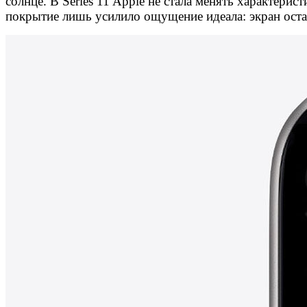
солнце. В Series 11 Apple не стала менять характери
покрытие лишь усилило ощущение идеала: экран остаёт