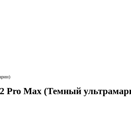
арин)
e 12 Pro Max (Темный ультрамар