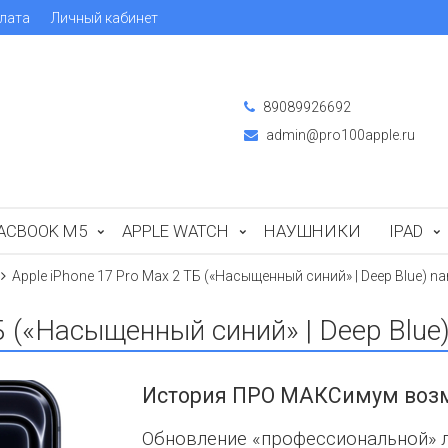
лата
Личный кабинет
89089926692
admin@pro100apple.ru
ACBOOK M5
APPLE WATCH
НАУШНИКИ
IPAD
Apple iPhone 17 Pro Max 2 ТБ («Насыщенный синий» | Deep Blue) na
Б («Насыщенный синий» | Deep Blue
История ПРО МАКСимум воз
Обновление «профессиональной» ли