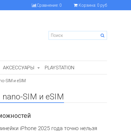
Сравнение:
0
Корзина:
0 руб
АКСЕССУАРЫ
PLAYSTATION
no-SIM и eSIM
) nano-SIM и eSIM
можностей
нейки iPhone 2025 года точно нельзя