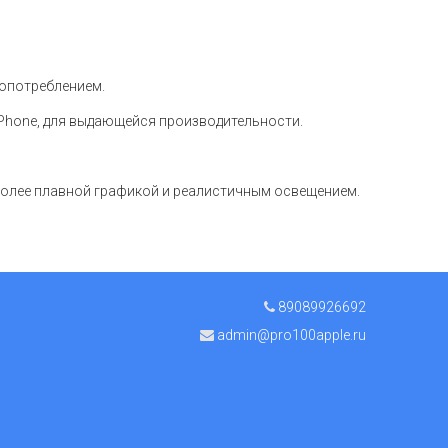
опотреблением.
Phone, для выдающейся производительности.
 более плавной графикой и реалистичным освещением.
89089926692
admin@pro100apple.ru