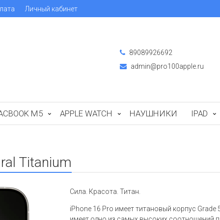
лата
Личный кабинет
89089926692
admin@pro100apple.ru
ACBOOK M5
APPLE WATCH
НАУШНИКИ
IPAD
ral Titanium
Сила. Красота. Титан.
iPhone 16 Pro имеет титановый корпус Grade
имеет одно из самых высоких соотношений пр