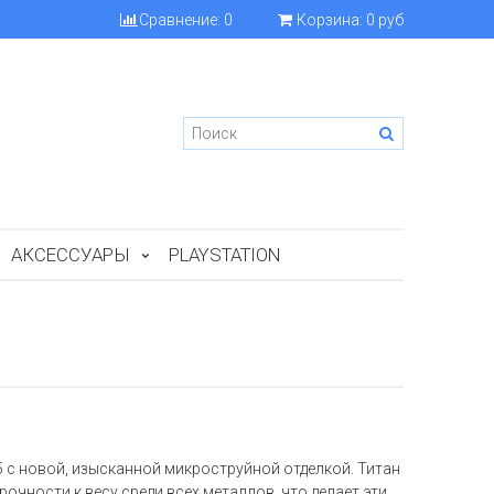
Сравнение:
0
Корзина:
0 руб
АКСЕССУАРЫ
PLAYSTATION
 5 с новой, изысканной микроструйной отделкой. Титан
очности к весу среди всех металлов, что делает эти