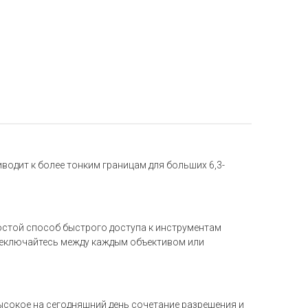
водит к более тонким границам для больших 6,3-
ростой способ быстрого доступа к инструментам
переключайтесь между каждым объективом или
высокое на сегодняшний день сочетание разрешения и