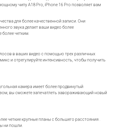
мощному чипу A18 Pro, iPhone 16 Pro позволяет вам
чества для более качественной записи. Они
нного звука делает ваши видео более
 более четким.
олосов в ваших видео с помощью трех различных
микс и отрегулируйте интенсивность, чтобы получить
оугольная камера имеет более продвинутый
азом, вы сможете запечатлеть завораживающий новый
олее четкие крупные планы с большего расстояния .
ы ни пошли.