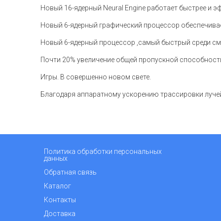
Новый 16-ядерный Neural Engine работает быстрее и эфф
Новый 6-ядерный графический процессор обеспечива
Новый 6-ядерный процессор ,
самый быстрый среди см
Почти 20% увеличение общей пропускной способности
Игры. В совершенно новом свете.
Благодаря аппаратному ускорению трассировки лучей 
Политика обработки персональных
данных
Обратная связь
Каталог
Контакты
Доставка