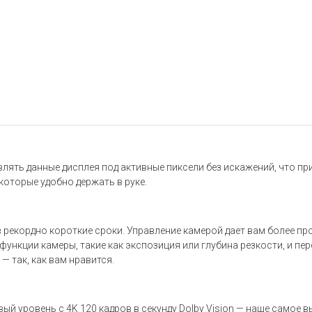
ять данные дисплея под активные пиксели без искажений, что при
которые удобно держать в руке.
в рекордно короткие сроки. Управление камерой дает вам более п
 функции камеры, такие как экспозиция или глубина резкости, и 
 так, как вам нравится.
ый уровень с 4K 120 кадров в секунду Dolby Vision — наше самое 