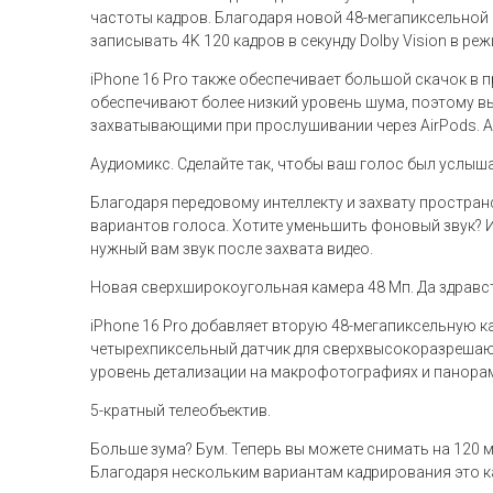
частоты кадров. Благодаря новой 48-мегапиксельной к
записывать 4K 120 кадров в секунду Dolby Vision в ре
iPhone 16 Pro также обеспечивает большой скачок в 
обеспечивают более низкий уровень шума, поэтому вы
захватывающими при прослушивании через AirPods. А 
Аудиомикс. Сделайте так, чтобы ваш голос был услыша
Благодаря передовому интеллекту и захвату простран
вариантов голоса. Хотите уменьшить фоновый звук? И
нужный вам звук после захвата видео.
Новая сверхширокоугольная камера 48 Мп. Да здравс
iPhone 16 Pro добавляет вторую 48-мегапиксельную к
четырехпиксельный датчик для сверхвысокоразрешаю
уровень детализации на макрофотографиях и панора
5-кратный телеобъектив.
Больше зума? Бум. Теперь вы можете снимать на 120 м
Благодаря нескольким вариантам кадрирования это ка