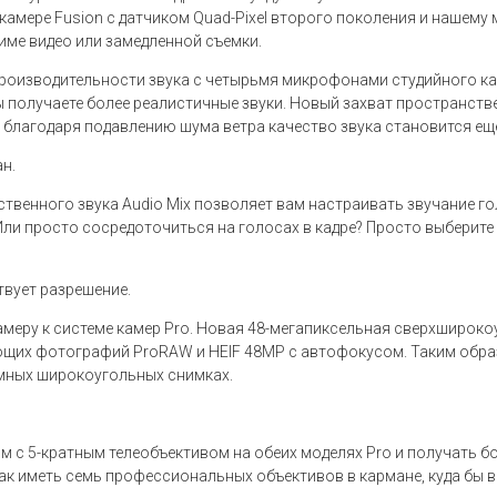
амере Fusion с датчиком Quad-Pixel второго поколения и нашему 
жиме видео или замедленной съемки.
производительности звука с четырьмя микрофонами студийного ка
 получаете более реалистичные звуки. Новый захват пространстве
благодаря подавлению шума ветра качество звука становится еще
н.
ственного звука Audio Mix позволяет вам настраивать звучание г
ли просто сосредоточиться на голосах в кадре? Просто выберите 
твует разрешение.
амеру к системе камер Pro. Новая 48-мегапиксельная сверхширок
щих фотографий ProRAW и HEIF 48MP с автофокусом. Таким обр
мных широкоугольных снимках.
м с 5-кратным телеобъективом на обеих моделях Pro и получать б
к иметь семь профессиональных объективов в кармане, куда бы в