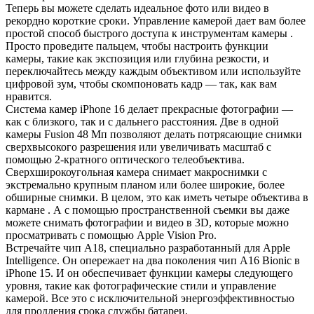
Теперь вы можете сделать идеальное фото или видео в
рекордно короткие сроки. Управление камерой дает вам более
простой способ быстрого доступа к инструментам камеры .
Просто проведите пальцем, чтобы настроить функции
камеры, такие как экспозиция или глубина резкости, и
переключайтесь между каждым объективом или используйте
цифровой зум, чтобы скомпоновать кадр — так, как вам
нравится.
Система камер iPhone 16 делает прекрасные фотографии —
как с близкого, так и с дальнего расстояния. Две в одной
камеры Fusion 48 Мп позволяют делать потрясающие снимки
сверхвысокого разрешения или увеличивать масштаб с
помощью 2-кратного оптического телеобъектива.
Сверхширокоугольная камера снимает макроснимки с
экстремально крупным планом или более широкие, более
обширные снимки. В целом, это как иметь четыре объектива в
кармане . А с помощью пространственной съемки вы даже
можете снимать фотографии и видео в 3D, которые можно
просматривать с помощью Apple Vision Pro.
Встречайте чип A18, специально разработанный для Apple
Intelligence. Он опережает на два поколения чип A16 Bionic в
iPhone 15. И он обеспечивает функции камеры следующего
уровня, такие как фотографические стили и управление
камерой. Все это с исключительной энергоэффективностью
для продления срока службы батареи.